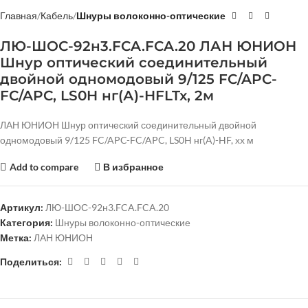
Главная
Кабель
Шнуры волоконно-оптические
ЛЮ-ШОС-92н3.FCA.FCA.20 ЛАН ЮНИОН
Шнур оптический соединительный
двойной одномодовый 9/125 FC/APC-
FC/APC, LS0H нг(А)-HFLTx, 2м
ЛАН ЮНИОН Шнур оптический соединительный двойной
одномодовый 9/125 FC/APC-FC/APC, LS0H нг(A)-HF, хх м
Add to compare
В избранное
Артикул:
ЛЮ-ШОС-92н3.FCA.FCA.20
Категория:
Шнуры волоконно-оптические
Метка:
ЛАН ЮНИОН
Поделиться: