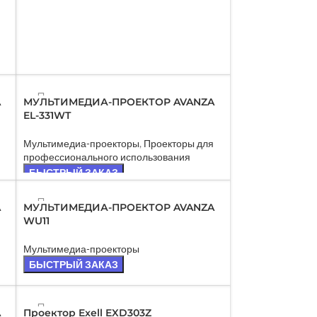
ПРОД
A
МУЛЬТИМЕДИА-ПРОЕКТОР AVANZA
АНО
EL-331WT
Мультимедиа-проекторы
,
Проекторы для
профессионального использования
БЫСТРЫЙ ЗАКАЗ
ПРОД
A
МУЛЬТИМЕДИА-ПРОЕКТОР AVANZA
АНО
WU11
Мультимедиа-проекторы
БЫСТРЫЙ ЗАКАЗ
A
Проектор Exell EXD303Z