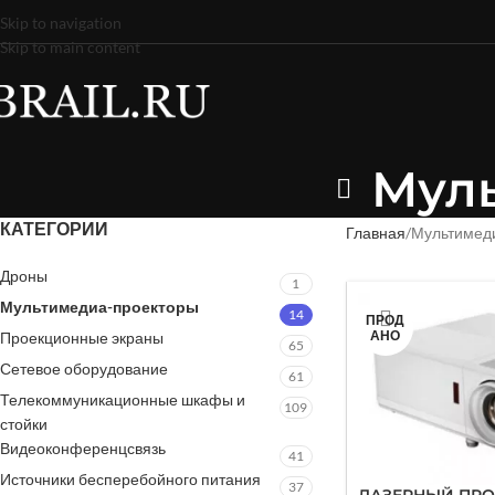
Skip to navigation
Skip to main content
Мул
КАТЕГОРИИ
Главная
Мультимед
Дроны
1
Мультимедиа-проекторы
14
ПРОД
АНО
Проекционные экраны
65
Сетевое оборудование
61
Телекоммуникационные шкафы и
109
стойки
Видеоконференцсвязь
41
Источники бесперебойного питания
37