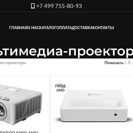
+7 499 755-80-93
ГЛАВНАЯ
О НАС
КАТАЛОГ
ОПЛАТА
ДОСТАВКА
КОНТАКТЫ
ьтимедиа-проекто
иа-проекторы
Показать
9
ПРОД
АНО