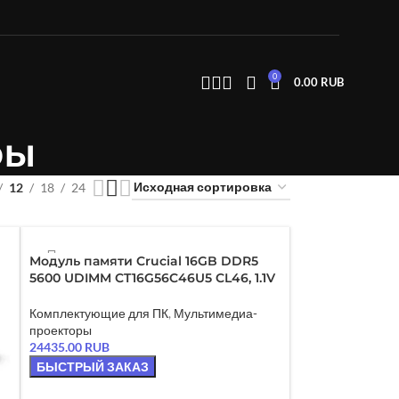
0
0.00
RUB
ры
12
18
24
Модуль памяти Crucial 16GB DDR5
5600 UDIMM CT16G56C46U5 CL46, 1.1V
Комплектующие для ПК
,
Мультимедиа-
проекторы
24435.00
RUB
БЫСТРЫЙ ЗАКАЗ