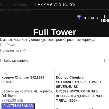
+7 499 755-80-93
Skip to navigation
Skip to main content
0
0.00
RUB
МЕН
Full Tower
Главная
Комплектующие для серверов
Серверные корпуса
Full Tower
Показаны все (4)
Боковая панель
ПРОДА
Корпус Chenbro SR11369-
Корпус Chenbro
НО
0070A0
SR11369H01*15639 TOWER
SEVER,4U,BK
CC1012,W/PSU+MINI SAS
Серверные корпуса
,
4U корпуса
,
«HD,12G+FAN,SINGLE+PALLE
Full Tower
T,REV.:»B00»
79735.00
RUB
БЫСТРЫЙ ЗАКАЗ