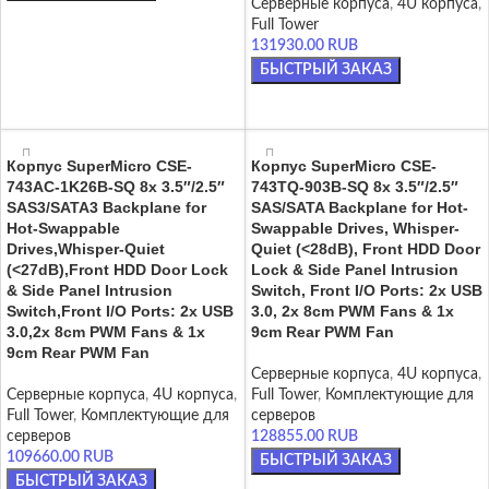
Серверные корпуса
,
4U корпуса
,
В КОРЗИНУ
Full Tower
131930.00
RUB
БЫСТРЫЙ ЗАКАЗ
ЧИТАТЬ ДАЛЕЕ
Корпус SuperMicro CSE-
Корпус SuperMicro CSE-
743AC-1K26B-SQ 8x 3.5″/2.5″
743TQ-903B-SQ 8x 3.5″/2.5″
SAS3/SATA3 Backplane for
SAS/SATA Backplane for Hot-
Hot-Swappable
Swappable Drives, Whisper-
Drives,Whisper-Quiet
Quiet (<28dB), Front HDD Door
(<27dB),Front HDD Door Lock
Lock & Side Panel Intrusion
& Side Panel Intrusion
Switch, Front I/O Ports: 2x USB
Switch,Front I/O Ports: 2x USB
3.0, 2x 8cm PWM Fans & 1x
3.0,2x 8cm PWM Fans & 1x
9cm Rear PWM Fan
9cm Rear PWM Fan
Серверные корпуса
,
4U корпуса
,
Серверные корпуса
,
4U корпуса
,
Full Tower
,
Комплектующие для
Full Tower
,
Комплектующие для
серверов
серверов
128855.00
RUB
109660.00
RUB
БЫСТРЫЙ ЗАКАЗ
БЫСТРЫЙ ЗАКАЗ