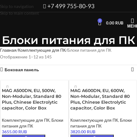
+7 499 755-80-93
Skip to navigation
Skip to main content
0
0.00
RUB
МЕН
Блоки питания для ПК
Главная
Комплектующие для ПК
Блоки питания для ПК
Отображение 1–12 из 145
Боковая панель
MAG A500DN, EU, 500W,
MAG A600DN, EU, 600W,
Non-Modular, Standard 80
Non-Modular, Standard 80
Plus, Chinese Electrolytic
Plus, Chinese Electrolytic
capacitor, Color Box
capacitor, Color Box
Комплектующие для ПК
,
Блоки
Комплектующие для ПК
,
Блоки
питания для ПК
питания для ПК
3655.00
RUB
3820.00
RUB