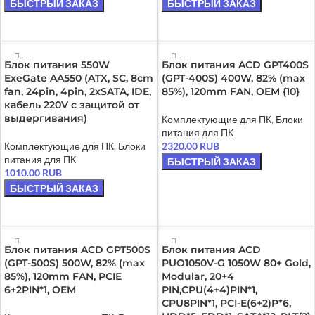
БЫСТРЫЙ ЗАКАЗ
БЫСТРЫЙ ЗАКАЗ
В КОРЗИНУ
В КОРЗИНУ
ПРОДА
ПРОДА
Блок питания 550W
Блок питания ACD GPT400S
НО
НО
ExeGate AA550 (ATX, SC, 8cm
(GPT-400S) 400W, 82% (max
fan, 24pin, 4pin, 2xSATA, IDE,
85%), 120mm FAN, OEM {10}
кабель 220V с защитой от
выдергивания)
Комплектующие для ПК
,
Блоки
питания для ПК
Комплектующие для ПК
,
Блоки
2320.00
RUB
питания для ПК
БЫСТРЫЙ ЗАКАЗ
1010.00
RUB
ЧИТАТЬ ДАЛЕЕ
БЫСТРЫЙ ЗАКАЗ
ЧИТАТЬ ДАЛЕЕ
Блок питания ACD GPT500S
Блок питания ACD
(GPT-500S) 500W, 82% (max
PUO1050V-G 1050W 80+ Gold,
85%), 120mm FAN, PCIE
Modular, 20+4
6+2PIN*1, OEM
PIN,CPU(4+4)PIN*1,
CPU8PIN*1, PCI-E(6+2)P*6,