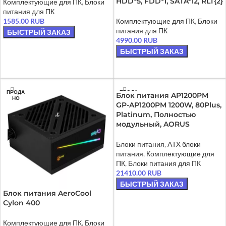
HDD*5, FDD*1, SATA*12, RLT{2}
Комплектующие для ПК
,
Блоки
питания для ПК
1585.00
RUB
Комплектующие для ПК
,
Блоки
питания для ПК
БЫСТРЫЙ ЗАКАЗ
4990.00
RUB
В КОРЗИНУ
БЫСТРЫЙ ЗАКАЗ
В КОРЗИНУ
ПРОДА
ПРОДА
Блок питания AP1200PM
НО
НО
GP-AP1200PM 1200W, 80Plus,
Platinum, Полностью
модульный, AORUS
Блоки питания
,
ATX блоки
питания
,
Комплектующие для
ПК
,
Блоки питания для ПК
21410.00
RUB
БЫСТРЫЙ ЗАКАЗ
Блок питания AeroCool
ЧИТАТЬ ДАЛЕЕ
Cylon 400
Комплектующие для ПК
,
Блоки