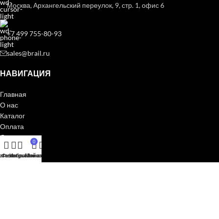
Москва, Архангельский переулок, 9, стр. 1, офис 6
+7 499 755-80-93
sales@brail.ru
НАВИГАЦИЯ
Главная
О нас
Каталог
Оплата
Доставка
0
Контакты
агазин
Фильтры
Избранное
Мой аккаунт
Заказ
ПОЛЕЗНЫЕ ССЫЛКИ
Мой аккаунт
Политика конфиденциальности
КОМПАНИЯ БРЕИЛ |
2016 - 2026 | Все права защищены.