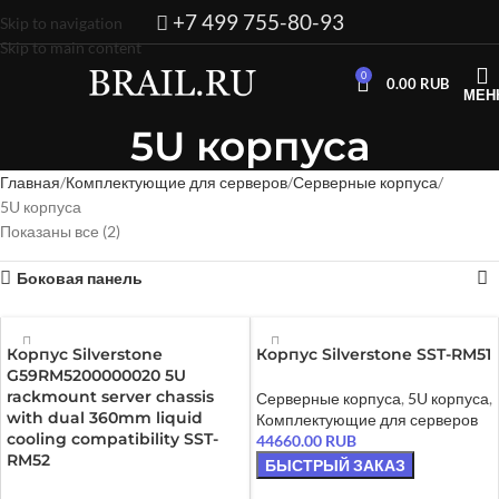
+7 499 755-80-93
Skip to navigation
Skip to main content
0
0.00
RUB
МЕН
5U корпуса
Главная
Комплектующие для серверов
Серверные корпуса
5U корпуса
Показаны все (2)
Боковая панель
Корпус Silverstone
Корпус Silverstone SST-RM51
G59RM5200000020 5U
rackmount server chassis
Серверные корпуса
,
5U корпуса
,
with dual 360mm liquid
Комплектующие для серверов
cooling compatibility SST-
44660.00
RUB
RM52
БЫСТРЫЙ ЗАКАЗ
В КОРЗИНУ