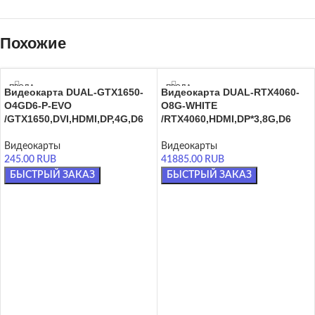
Похожие
ПРОДА
ПРОДА
Видеокарта DUAL-GTX1650-
Видеокарта DUAL-RTX4060-
НО
НО
O4GD6-P-EVO
O8G-WHITE
/GTX1650,DVI,HDMI,DP,4G,D6
/RTX4060,HDMI,DP*3,8G,D6
Видеокарты
Видеокарты
245.00
RUB
41885.00
RUB
БЫСТРЫЙ ЗАКАЗ
БЫСТРЫЙ ЗАКАЗ
ЧИТАТЬ ДАЛЕЕ
ЧИТАТЬ ДАЛЕЕ