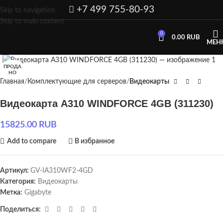
+7 499 755-80-93
Skip to navigation
Skip to main content
0
0.00
RUB
МЕН
Нажмите, чтобы увеличить
ПРОДА
НО
Главная
Комплектующие для серверов
Видеокарты
Видеокарта A310 WINDFORCE 4GB (311230)
15825.00
RUB
Add to compare
В избранное
Артикул:
GV-IA310WF2-4GD
Категория:
Видеокарты
Метка:
Gigabyte
Поделиться: