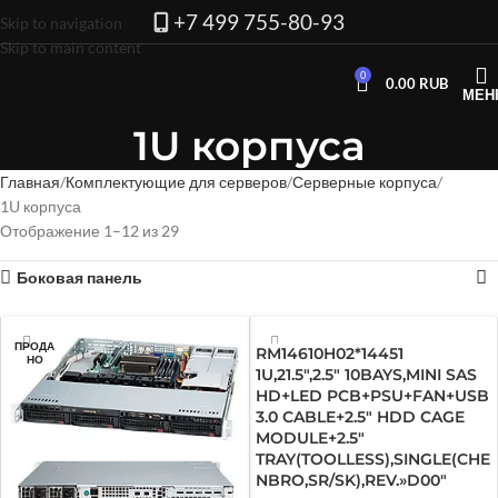
+7 499 755-80-93
Skip to navigation
Skip to main content
0
0.00
RUB
МЕН
1U корпуса
Главная
Комплектующие для серверов
Серверные корпуса
1U корпуса
Отображение 1–12 из 29
Боковая панель
ПРОДА
RM14610H02*14451
НО
1U,21.5″,2.5″ 10BAYS,MINI SAS
HD+LED PCB+PSU+FAN+USB
3.0 CABLE+2.5″ HDD CAGE
MODULE+2.5″
TRAY(TOOLLESS),SINGLE(CHE
NBRO,SR/SK),REV.»D00″