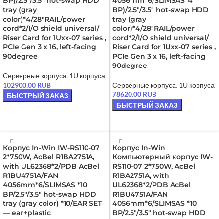
BP)/2.5″/3.5″ hot-swap HDD
4056mm*6/SLIMSAS*4
tray (gray
BP)/2.5″/3.5″ hot-swap HDD
color)*4/28″RAIL/power
tray (gray
cord*2/I/O shield universal/
color)*4/28″RAIL/power
Riser Card for 1Uxx-07 series ,
cord*2/I/O shield universal/
PCIe Gen 3 x 16, left-facing
Riser Card for 1Uxx-07 series ,
90degree
PCIe Gen 3 x 16, left-facing
90degree
Серверные корпуса
,
1U корпуса
102900.00
RUB
Серверные корпуса
,
1U корпуса
78620.00
RUB
БЫСТРЫЙ ЗАКАЗ
БЫСТРЫЙ ЗАКАЗ
ЧИТАТЬ ДАЛЕЕ
ЧИТАТЬ ДАЛЕЕ
ПРОДА
ПРОДА
Корпус In-Win IW-RS110-07
Корпус In-Win
НО
НО
2*750W, AcBel R1BA2751A,
Компьютерный корпус IW-
with UL62368*2/PDB AcBel
RS110-07 2*750W, AcBel
R1BU4751A/FAN
R1BA2751A, with
4056mm*6/SLIMSAS *10
UL62368*2/PDB AcBel
BP/2.5″/3.5″ hot-swap HDD
R1BU4751A/FAN
tray (gray color) *10/EAR SET
4056mm*6/SLIMSAS *10
— ear+plastic
BP/2.5″/3.5″ hot-swap HDD