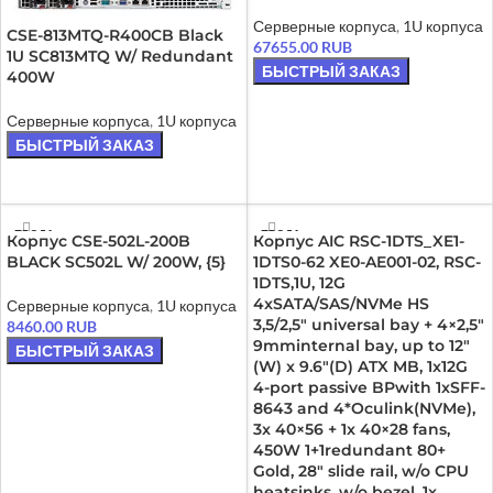
Серверные корпуса
,
1U корпуса
CSE-813MTQ-R400CB Black
67655.00
RUB
1U SC813MTQ W/ Redundant
БЫСТРЫЙ ЗАКАЗ
400W
В КОРЗИНУ
Серверные корпуса
,
1U корпуса
БЫСТРЫЙ ЗАКАЗ
ЧИТАТЬ ДАЛЕЕ
ПРОДА
ПРОДА
Корпус CSE-502L-200B
Корпус AIC RSC-1DTS_XE1-
НО
НО
BLACK SC502L W/ 200W, {5}
1DTS0-62 XE0-AE001-02, RSC-
1DTS,1U, 12G
4xSATA/SAS/NVMe HS
Серверные корпуса
,
1U корпуса
3,5/2,5″ universal bay + 4×2,5″
8460.00
RUB
9mminternal bay, up to 12″
БЫСТРЫЙ ЗАКАЗ
(W) x 9.6″(D) ATX MB, 1x12G
ЧИТАТЬ ДАЛЕЕ
4-port passive BPwith 1xSFF-
8643 and 4*Oculink(NVMe),
3x 40×56 + 1x 40×28 fans,
450W 1+1redundant 80+
Gold, 28″ slide rail, w/o CPU
heatsinks, w/o bezel, 1x