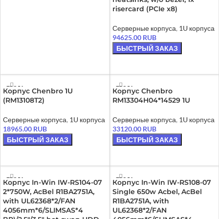
risercard (PCIe x8)
Серверные корпуса
,
1U корпуса
94625.00
RUB
БЫСТРЫЙ ЗАКАЗ
ЧИТАТЬ ДАЛЕЕ
ПРОДА
ПРОДА
Корпус Chenbro 1U
Корпус Chenbro
НО
НО
(RM13108T2)
RM13304H04*14529 1U
Серверные корпуса
,
1U корпуса
Серверные корпуса
,
1U корпуса
18965.00
RUB
33120.00
RUB
БЫСТРЫЙ ЗАКАЗ
БЫСТРЫЙ ЗАКАЗ
ЧИТАТЬ ДАЛЕЕ
ЧИТАТЬ ДАЛЕЕ
ПРОДА
ПРОДА
Корпус In-Win IW-RS104-07
Корпус In-Win IW-RS108-07
НО
НО
2*750W, AcBel R1BA2751A,
Single 650w Acbel, AcBel
with UL62368*2/FAN
R1BA2751A, with
4056mm*6/SLIMSAS*4
UL62368*2/FAN