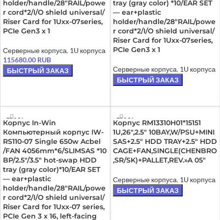
holder/handle/28″RAIL/powe
tray (gray color) *10/EAR SET
r cord*2/I/O shield universal/
— ear+plastic
Riser Card for 1Uxx-07series,
holder/handle/28″RAIL/powe
PCIe Gen3 x 1
r cord*2/I/O shield universal/
Riser Card for 1Uxx-07series,
PCIe Gen3 x 1
Серверные корпуса
,
1U корпуса
115680.00
RUB
Серверные корпуса
,
1U корпуса
БЫСТРЫЙ ЗАКАЗ
БЫСТРЫЙ ЗАКАЗ
ЧИТАТЬ ДАЛЕЕ
ЧИТАТЬ ДАЛЕЕ
ПРОДА
ПРОДА
Корпус In-Win
Корпус RM13310H01*15151
НО
НО
Компьютерный корпус IW-
1U,26″,2.5″ 10BAY,W/PSU+MINI
RS110-07 Single 650w Acbel
SAS+2.5″ HDD TRAY+2.5″ HDD
/FAN 4056mm*6/SLIMSAS *10
CAGE+FAN,SINGLE(CHENBRO
BP/2.5″/3.5″ hot-swap HDD
,SR/SK)+PALLET,REV.»A 05″
tray (gray color)*10/EAR SET
— ear+plastic
Серверные корпуса
,
1U корпуса
holder/handle/28″RAIL/powe
БЫСТРЫЙ ЗАКАЗ
r cord*2/I/O shield universal/
ЧИТАТЬ ДАЛЕЕ
Riser Card for 1Uxx-07 series,
PCIe Gen 3 x 16, left-facing