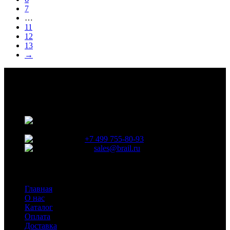
7
…
11
12
13
→
СЕРВЕРНОЕ И СЕТЕВОЕ ОБОРУДОВАНИЕ
МУЛЬТИМЕДИА-ПРОЕКТОРЫ
Москва, Архангельский переулок, 9,
стр. 1, офис 6
+7 499 755-80-93
sales@brail.ru
Навигация
Главная
О нас
Каталог
Оплата
Доставка