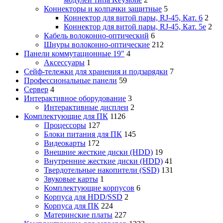
Коннекторы и колпачки защитные
5
Коннектор для витой пары, RJ-45, Кат. 6
2
Коннектор для витой пары, RJ-45, Кат. 5e
2
Кабель волоконно-оптический
6
Шнуры волоконно-оптические
212
Панели коммутационные 19"
4
Аксессуары
1
Сейф-тележки для хранения и подзарядки
7
Профессиональные панели
59
Сервер
4
Интерактивное оборудование
3
Интерактивные дисплеи
2
Комплектующие для ПК
1126
Процессоры
127
Блоки питания для ПК
145
Видеокарты
172
Внешние жесткие диски (HDD)
19
Внутренние жесткие диски (HDD)
41
Твердотельные накопители (SSD)
131
Звуковые карты
1
Комплектующие корпусов
6
Корпуса для HDD/SSD
2
Корпуса для ПК
224
Материнские платы
227