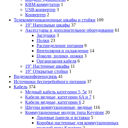
КВМ-коммутатор
1
USB-конвертер
3
Конвертер
2
Телекоммуникационные шкафы и стойки
109
19" Напольные шкафы
37
Аксессуары и дополнительное оборудование
61
Заглушки
3
Полки
23
Распределение питания
9
Вентиляция и охлаждение
14
Цоколи, ролики, ножки
3
Организация кабеля
6
19" Настенные шкафы
11
19" Открытые стойки
1
Видеоконференцсвязь
41
Источники бесперебойного питания
37
Кабель
374
Медный кабель категории 5, 5e
11
Кабели медные, категории 6A и 7
1
Кабели медные, категории 6
2
Шнуры коммутационные, медные
116
Коммутационные модули типа Keystone
20
Лицевые панели и вставки
5
Коробки настенные для коммутационных
модулей типа Keystone
2