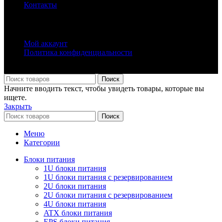
Контакты
ПОЛЕЗНЫЕ ССЫЛКИ
Мой аккаунт
Политика конфиденциальности
КОМПАНИЯ БРЕИЛ |
2016 - 2026 | Все права защищены.
Поиск
Начните вводить текст, чтобы увидеть товары, которые вы
ищете.
Закрыть
Поиск
Меню
Категории
Блоки питания
1U блоки питания
1U блоки питания с резервированием
2U блоки питания
2U блоки питания с резервированием
4U блоки питания
ATX блоки питания
EPS блоки питания