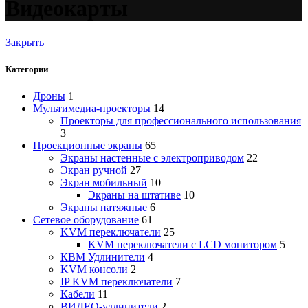
Видеокарты
Закрыть
Категории
Дроны
1
Мультимедиа-проекторы
14
Проекторы для профессионального использования
3
Проекционные экраны
65
Экраны настенные с электроприводом
22
Экран ручной
27
Экран мобильный
10
Экраны на штативе
10
Экраны натяжные
6
Сетевое оборудование
61
KVM переключатели
25
KVM переключатели с LCD монитором
5
КВМ Удлинители
4
KVM консоли
2
IP KVM переключатели
7
Кабели
11
ВИДЕО-удлинители
2