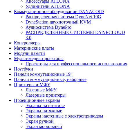
Аксессуары ATLONA
Удлинители ATLONA
Коммутационное оборудование DANACOID
Распределенная система DyneNet 10G
DyneStation двухпоточный KVM
Аудиосистема DynePro
РАСПРЕДЕЛЕННЫЕ СИСТЕМЫ DYNECLOUD
3.0
Контроллеры
Материнские платы
Модули памяти
Мультимедиа-проекторы
Проекторы для профессионального использования
Ноутбуки
Панели коммутационные 19″
Панели коммутационные, наборные
Принтеры и МФУ
Лазерные МФУ
Лазерные принтеры
Проекционные экраны
Экраны на штативе
Экраны натяжные
Экраны настенные с электроприводом
Экран ручной
Экран мобильный