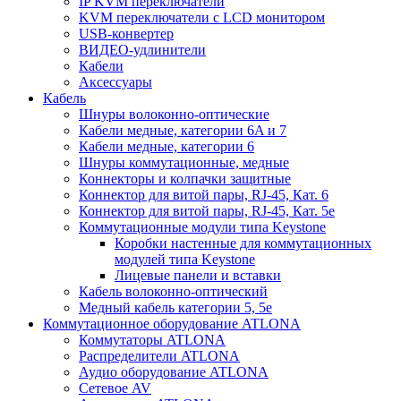
IP KVM переключатели
KVM переключатели с LCD монитором
USB-конвертер
ВИДЕО-удлинители
Кабели
Аксессуары
Кабель
Шнуры волоконно-оптические
Кабели медные, категории 6A и 7
Кабели медные, категории 6
Шнуры коммутационные, медные
Коннекторы и колпачки защитные
Коннектор для витой пары, RJ-45, Кат. 6
Коннектор для витой пары, RJ-45, Кат. 5e
Коммутационные модули типа Keystone
Коробки настенные для коммутационных
модулей типа Keystone
Лицевые панели и вставки
Кабель волоконно-оптический
Медный кабель категории 5, 5e
Коммутационное оборудование ATLONA
Коммутаторы ATLONA
Распределители ATLONA
Аудио оборудование ATLONA
Сетевое AV