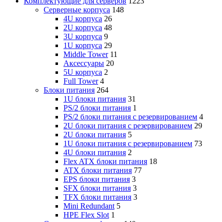
Комплектующие для серверов
1223
Серверные корпуса
148
4U корпуса
26
2U корпуса
48
3U корпуса
9
1U корпуса
29
Middle Tower
11
Аксессуары
20
5U корпуса
2
Full Tower
4
Блоки питания
264
1U блоки питания
31
PS/2 блоки питания
1
PS/2 блоки питания с резервированием
4
2U блоки питания с резервированием
29
2U блоки питания
5
1U блоки питания с резервированием
73
4U блоки питания
2
Flex ATX блоки питания
18
ATX блоки питания
77
EPS блоки питания
3
SFX блоки питания
3
TFX блоки питания
3
Mini Redundant
5
HPE Flex Slot
1